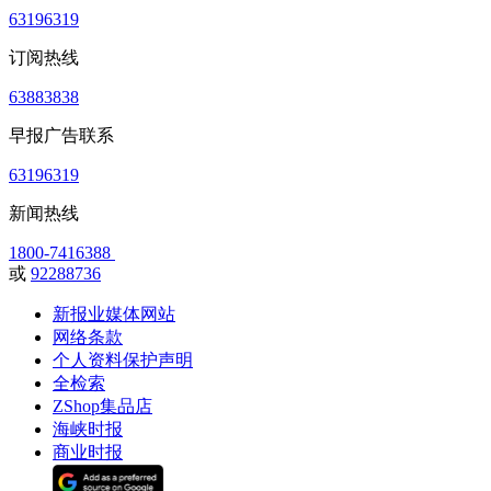
63196319
订阅热线
63883838
早报广告联系
63196319
新闻热线
1800-7416388
或
92288736
新报业媒体网站
网络条款
个人资料保护声明
全检索
ZShop集品店
海峡时报
商业时报