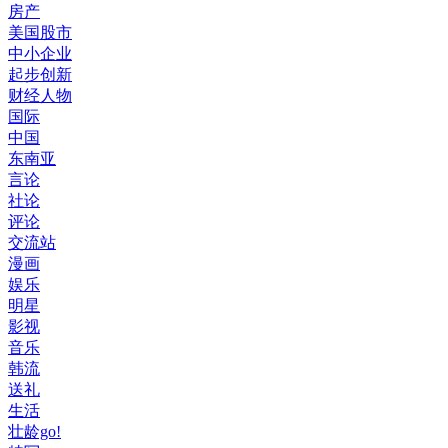
房产
美国股市
中小企业
起步创新
财经人物
国际
中国
东南亚
言论
社论
评论
交流站
漫画
娱乐
明星
影视
音乐
韩流
送礼
生活
壮龄go!