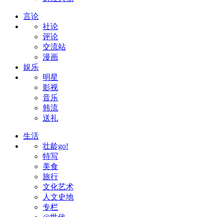
言论
社论
评论
交流站
漫画
娱乐
明星
影视
音乐
韩流
送礼
生活
壮龄go!
特写
美食
旅行
文化艺术
人文史地
专栏