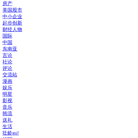
房产
美国股市
中小企业
起步创新
财经人物
国际
中国
东南亚
言论
社论
评论
交流站
漫画
娱乐
明星
影视
音乐
韩流
送礼
生活
壮龄go!