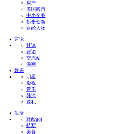
房产
美国股市
中小企业
起步创新
财经人物
言论
社论
评论
交流站
漫画
娱乐
明星
影视
音乐
韩流
送礼
生活
壮龄go!
特写
美食