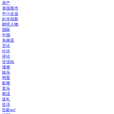
房产
美国股市
中小企业
起步创新
财经人物
国际
中国
东南亚
言论
社论
评论
交流站
漫画
娱乐
明星
影视
音乐
韩流
送礼
生活
壮龄go!