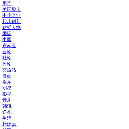
房产
美国股市
中小企业
起步创新
财经人物
国际
中国
东南亚
言论
社论
评论
交流站
漫画
娱乐
明星
影视
音乐
韩流
送礼
生活
壮龄go!