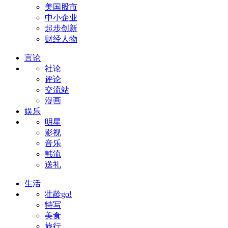
美国股市
中小企业
起步创新
财经人物
言论
社论
评论
交流站
漫画
娱乐
明星
影视
音乐
韩流
送礼
生活
壮龄go!
特写
美食
旅行