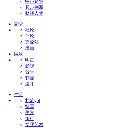
中小企业
起步创新
财经人物
言论
社论
评论
交流站
漫画
娱乐
明星
影视
音乐
韩流
送礼
生活
壮龄go!
特写
美食
旅行
文化艺术