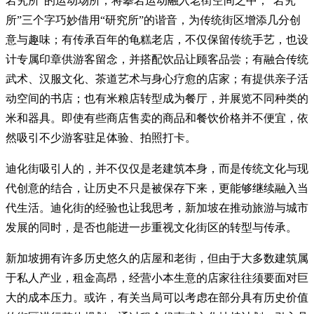
岩究所”的运动场所，将攀岩运动融入老街空间之中，“岩究
所”三个字巧妙借用“研究所”的谐音，为传统街区增添几分创
意与趣味；有传承百年的龟糕老店，不仅保留传统手艺，也设
计专属印章供游客留念，并搭配饮品让顾客品尝；有融合传统
武术、汉服文化、茶道艺术与身心疗愈的店家；有提供亲子活
动空间的书店；也有米粮店转型成为餐厅，并展览不同种类的
米和器具。即使有些商店售卖的商品和餐饮价格并不便宜，依
然吸引不少游客驻足体验、拍照打卡。
迪化街吸引人的，并不仅仅是老建筑本身，而是传统文化与现
代创意的结合，让历史不只是被保存下来，更能够继续融入当
代生活。 迪化街的经验也让我思考，新加坡在推动旅游与城市
发展的同时，是否也能进一步重视文化街区的转型与传承。
新加坡拥有许多历史悠久的店屋和老街，但由于大多数建筑属
于私人产业，租金高昂，经营小本生意的店家往往须要面对巨
大的成本压力。或许，有关当局可以考虑在部分具有历史价值