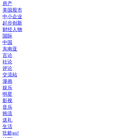
房产
美国股市
中小企业
起步创新
财经人物
国际
中国
东南亚
言论
社论
评论
交流站
漫画
娱乐
明星
影视
音乐
韩流
送礼
生活
壮龄go!