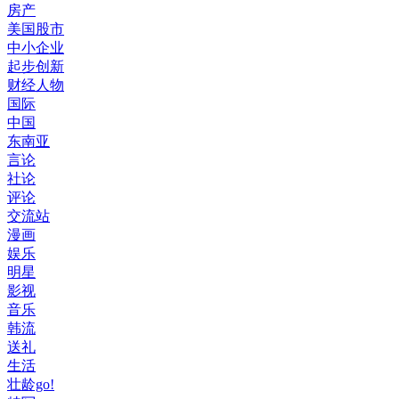
房产
美国股市
中小企业
起步创新
财经人物
国际
中国
东南亚
言论
社论
评论
交流站
漫画
娱乐
明星
影视
音乐
韩流
送礼
生活
壮龄go!