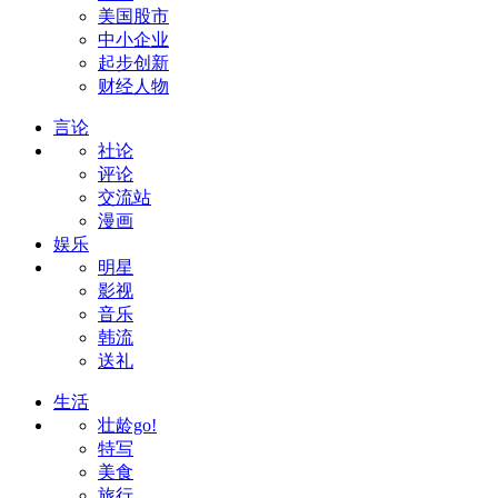
美国股市
中小企业
起步创新
财经人物
言论
社论
评论
交流站
漫画
娱乐
明星
影视
音乐
韩流
送礼
生活
壮龄go!
特写
美食
旅行