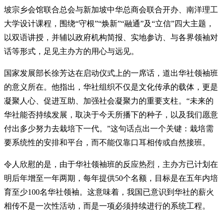
坡宗乡会馆联合总会与新加坡中华总商会联合开办、南洋理工
大学设计课程，围绕“守根”“焕新”“融通”及“立信”四大主题，
以双语讲授，并辅以政府机构简报、实地参访、与各界领袖对
话等形式，足见主办方的用心与远见。
国家发展部长徐芳达在启动仪式上的一席话，道出华社领袖班
的意义所在。他指出，华社组织不仅是文化传承的载体，更是
凝聚人心、促进互助、加强社会凝聚力的重要支柱。“未来的
华社能否持续发展，取决于今天所播下的种子，以及我们愿意
付出多少努力去栽培下一代。”这句话点出一个关键：栽培需
要系统性的安排和平台，而不能仅靠口耳相传或自然接班。
令人欣慰的是，由于华社领袖班的反应热烈，主办方已计划在
明后年增至一年两期，每年提供50个名额，目标是在五年内培
育至少100名华社领袖。这意味着，我国已意识到华社的薪火
相传不是一次性活动，而是一项必须持续进行的系统工程。