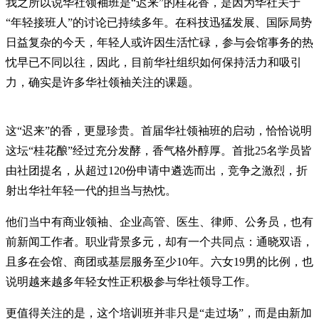
我之所以说华社领袖班是“迟来”的桂花香，是因为华社关于
“年轻接班人”的讨论已持续多年。在科技迅猛发展、国际局势
日益复杂的今天，年轻人或许因生活忙碌，参与会馆事务的热
忱早已不同以往，因此，目前华社组织如何保持活力和吸引
力，确实是许多华社领袖关注的课题。
这“迟来”的香，更显珍贵。首届华社领袖班的启动，恰恰说明
这坛“桂花酿”经过充分发酵，香气格外醇厚。首批25名学员皆
由社团提名，从超过120份申请中遴选而出，竞争之激烈，折
射出华社年轻一代的担当与热忱。
他们当中有商业领袖、企业高管、医生、律师、公务员，也有
前新闻工作者。职业背景多元，却有一个共同点：通晓双语，
且多在会馆、商团或基层服务至少10年。六女19男的比例，也
说明越来越多年轻女性正积极参与华社领导工作。
更值得关注的是，这个培训班并非只是“走过场”，而是由新加