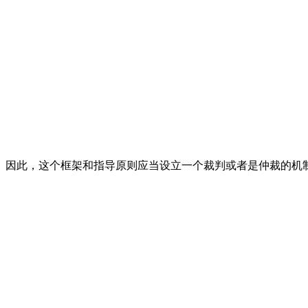
。因此，这个框架和指导原则应当设立一个裁判或者是仲裁的机