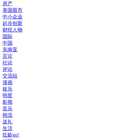
房产
美国股市
中小企业
起步创新
财经人物
国际
中国
东南亚
言论
社论
评论
交流站
漫画
娱乐
明星
影视
音乐
韩流
送礼
生活
壮龄go!