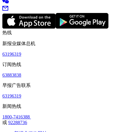
热线
新报业媒体总机
63196319
订阅热线
63883838
早报广告联系
63196319
新闻热线
1800-7416388
或
92288736