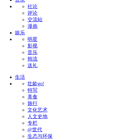
社论
评论
交流站
漫画
娱乐
明星
影视
音乐
韩流
送礼
生活
壮龄go!
特写
美食
旅行
文化艺术
人文史地
专栏
@世代
生态与环保