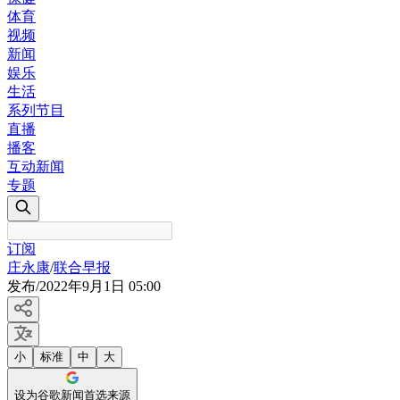
体育
视频
新闻
娱乐
生活
系列节目
直播
播客
互动新闻
专题
订阅
庄永康
/
联合早报
发布
/
2022年9月1日 05:00
小
标准
中
大
设为谷歌新闻首选来源