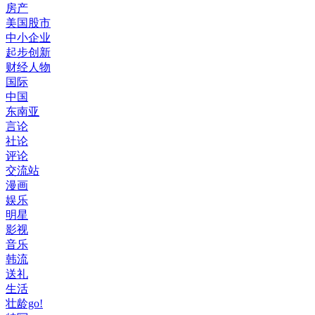
房产
美国股市
中小企业
起步创新
财经人物
国际
中国
东南亚
言论
社论
评论
交流站
漫画
娱乐
明星
影视
音乐
韩流
送礼
生活
壮龄go!