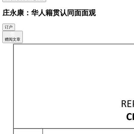
庄永康：华人籍贯认同面面观
订户
赠阅文章