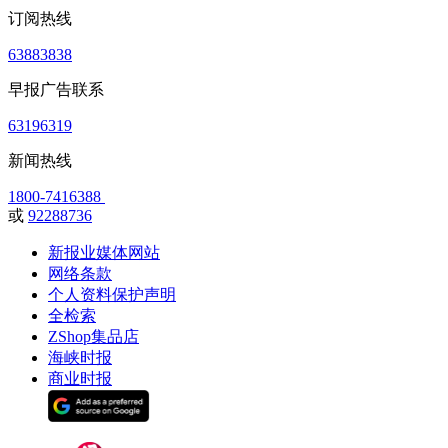
订阅热线
63883838
早报广告联系
63196319
新闻热线
1800-7416388
或
92288736
新报业媒体网站
网络条款
个人资料保护声明
全检索
ZShop集品店
海峡时报
商业时报