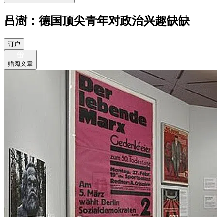
吕澍：德国顶尖青年对政治兴趣缺缺
订户
赠阅文章