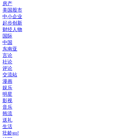
房产
美国股市
中小企业
起步创新
财经人物
国际
中国
东南亚
言论
社论
评论
交流站
漫画
娱乐
明星
影视
音乐
韩流
送礼
生活
壮龄go!