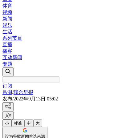
体育
视频
新闻
娱乐
生活
系列节目
直播
播客
互动新闻
专题
订阅
吕澍
/
联合早报
发布
/
2022年9月13日 05:02
小
标准
中
大
设为谷歌新闻首选来源