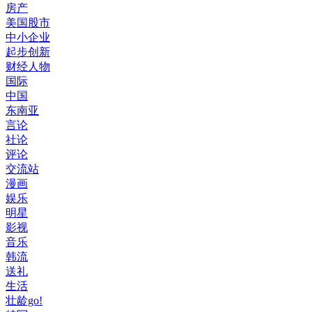
房产
美国股市
中小企业
起步创新
财经人物
国际
中国
东南亚
言论
社论
评论
交流站
漫画
娱乐
明星
影视
音乐
韩流
送礼
生活
壮龄go!