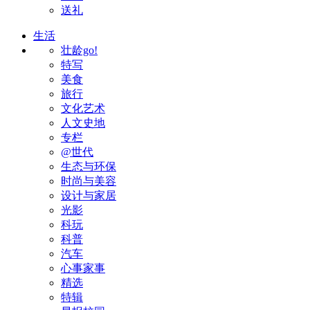
送礼
生活
壮龄go!
特写
美食
旅行
文化艺术
人文史地
专栏
@世代
生态与环保
时尚与美容
设计与家居
光影
科玩
科普
汽车
心事家事
精选
特辑