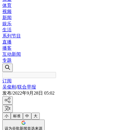
体育
视频
新闻
娱乐
生活
系列节目
直播
播客
互动新闻
专题
订阅
吴俊刚
/
联合早报
发布
/
2022年9月28日 05:02
小
标准
中
大
设为谷歌新闻首选来源