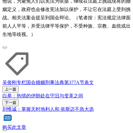
他说，为避免人们以宪法为依据，继续在法庭上挑战现有的婚
姻定义，政府也会修改宪法加以保护，不让它在法庭上受到挑
战。相关法案会提呈到国会辩论。（笔者按：宪法规定法律面
前人人平等，并受法律平等保护，不受种族、宗教、血统或出
生地等歧视。）
吴俊刚专栏
国会
婚姻
刑事法典第377A节条文
上一篇
白皋：热情的伊朗处在守旧与变革之间
下一篇
刘惟诚：掌握天时地利人和 依斯迈不急大选
购买此文章