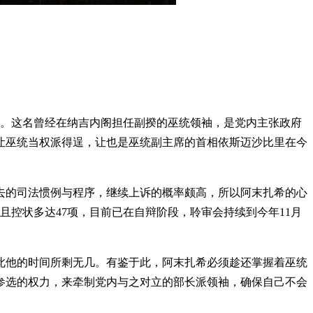
放。这名曾经在纳吉内阁担任副揆的巫统领袖，是党内主张政府
让巫统当权派得逞，让也是巫统副主席的首相依斯迈沙比里在今
去的司法惯例与程序，继续上诉的概率颇高，所以阿末扎希的心
控状多达47项，目前已在自辩阶段，聆审会持续到今年11月
此他的时间所剩无几。有鉴于此，阿末扎希必须趁还掌握着巫统
参选的权力，来牵制党内与之对立的部长派领袖，确保自己不会