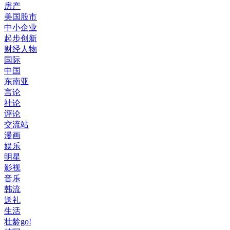
房产
美国股市
中小企业
起步创新
财经人物
国际
中国
东南亚
言论
社论
评论
交流站
漫画
娱乐
明星
影视
音乐
韩流
送礼
生活
壮龄go!