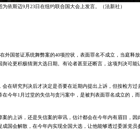
为依斯迈9月23日在纽约联合国大会上发言。（法新社）
希在外国签证系统舞弊案的40项控状，表面罪名不成立，当庭释
国舆论更积极猜测大选日期。有论者甚至还断言，这项判决可能
，会在研究判决后才决定是否要在近期内提出上诉，但按检方过
在今年1月过堂的失信与贪污案中，是被判表面罪名成立的，而且
弊案的上诉，还是失信案的审讯，估计都会在今年内有眉目，因
促成国会解散，在今年内实现全国大选，让他能够透过委派党员