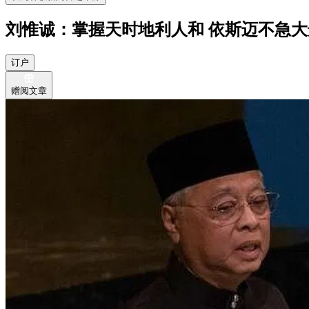
刘惟诚：掌握天时地利人和 依斯迈不急大
订户
赠阅文章