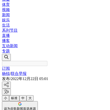
体育
视频
新闻
娱乐
生活
系列节目
直播
播客
互动新闻
专题
订阅
杨锐
/
联合早报
发布
/
2022年12月22日 05:01
小
标准
中
大
设为谷歌新闻首选来源