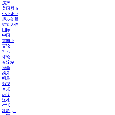
房产
美国股市
中小企业
起步创新
财经人物
国际
中国
东南亚
言论
社论
评论
交流站
漫画
娱乐
明星
影视
音乐
韩流
送礼
生活
壮龄go!