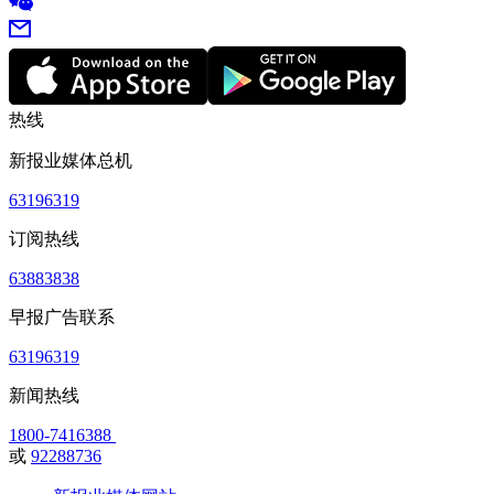
热线
新报业媒体总机
63196319
订阅热线
63883838
早报广告联系
63196319
新闻热线
1800-7416388
或
92288736