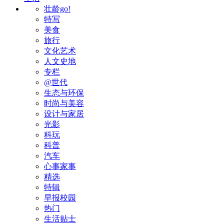
壮龄go!
特写
美食
旅行
文化艺术
人文史地
专栏
@世代
生态与环保
时尚与美容
设计与家居
光影
科玩
科普
汽车
心事家事
精选
特辑
早报校园
热门
生活贴士