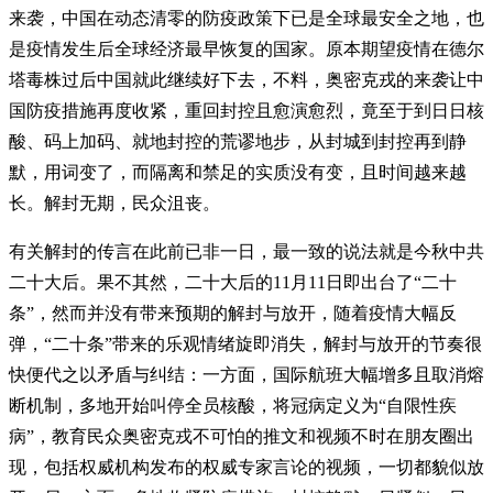
来袭，中国在动态清零的防疫政策下已是全球最安全之地，也
是疫情发生后全球经济最早恢复的国家。原本期望疫情在德尔
塔毒株过后中国就此继续好下去，不料，奥密克戎的来袭让中
国防疫措施再度收紧，重回封控且愈演愈烈，竟至于到日日核
酸、码上加码、就地封控的荒谬地步，从封城到封控再到静
默，用词变了，而隔离和禁足的实质没有变，且时间越来越
长。解封无期，民众沮丧。
有关解封的传言在此前已非一日，最一致的说法就是今秋中共
二十大后。果不其然，二十大后的11月11日即出台了“二十
条”，然而并没有带来预期的解封与放开，随着疫情大幅反
弹，“二十条”带来的乐观情绪旋即消失，解封与放开的节奏很
快便代之以矛盾与纠结：一方面，国际航班大幅增多且取消熔
断机制，多地开始叫停全员核酸，将冠病定义为“自限性疾
病”，教育民众奥密克戎不可怕的推文和视频不时在朋友圈出
现，包括权威机构发布的权威专家言论的视频，一切都貌似放