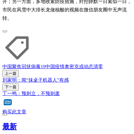
开；另一方面，多地收紧防疫措施，封控静默一日紧似一日，
市民在风雪中大排长龙做核酸的视频在微信朋友圈中无声流
转。
中国聚焦
冠状病毒19
中国疫情
奥密克戎
动态清零
上一篇
刘家明：闻“抹桌子机器人”有感
下一篇
丁一鸣：预则立，不预则废
购买此文章
最新