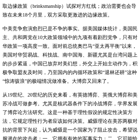
取边缘政策（brinksmanship）试探对方红线；政治需要也会导
致在未来18个月里，双方采取更激进的边缘政策。
中美竞争愈演愈烈已是不争的事实。据美国媒体统计，美国民
主、共和两党在10大政策领域中的九项有着剧烈党争，只有对
华政策一项高度一致。面对前总统奥巴马“亚太再平衡”以来，
美国对华贸易战、科技战、南中国海、新疆尤其是台湾问题上
的步步紧逼，中国已放弃对美幻想，外交上开始主动作为，积
极争取盟友及时间，乃至国内的内循环政策和“退林还耕”这种
“惊涛骇浪”的极端情况做准备。大博弈又回来了。
从19世纪、20世纪的历史来看，有英德博弈、英俄大博弈和美
苏冷战可做参考。尤其是核武器条件下的冷战博弈，学界发展
了博弈论方法研究。这是一种基于理性假设的规定性决策方
法，它规定理性行为者应该如何决策。威慑理论在美苏两极对
抗的背景下兴起，认为威慑是一个国家为了阻止攻击，希望说
服潜在的攻击者：一、它拥有有效的军事实力；二、它可能给