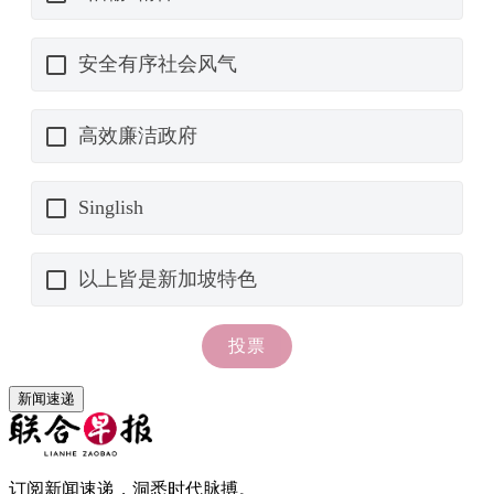
新闻速递
订阅新闻速递，洞悉时代脉搏。