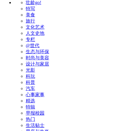
壮龄go!
特写
美食
旅行
文化艺术
人文史地
专栏
@世代
生态与环保
时尚与美容
设计与家居
光影
科玩
科普
汽车
心事家事
精选
特辑
早报校园
热门
生活贴士