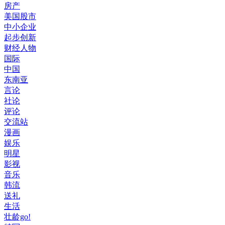
房产
美国股市
中小企业
起步创新
财经人物
国际
中国
东南亚
言论
社论
评论
交流站
漫画
娱乐
明星
影视
音乐
韩流
送礼
生活
壮龄go!