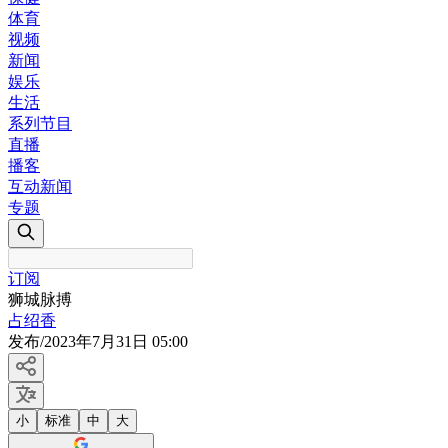
体育
视频
新闻
娱乐
生活
系列节目
直播
播客
互动新闻
专题
订阅
狮城脉搏
占绍香
发布
/
2023年7月31日 05:00
小
标准
中
大