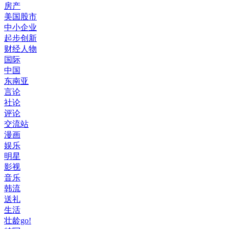
房产
美国股市
中小企业
起步创新
财经人物
国际
中国
东南亚
言论
社论
评论
交流站
漫画
娱乐
明星
影视
音乐
韩流
送礼
生活
壮龄go!