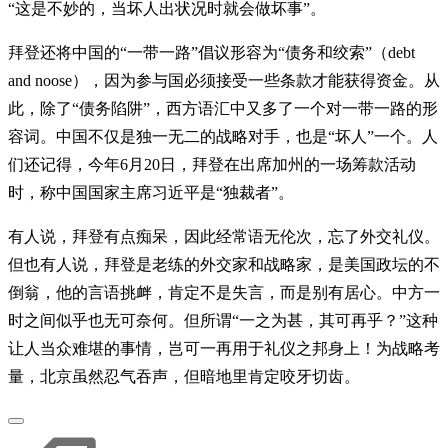
“这是不妙的，当坏人出状况时就会做坏事”。
拜登还将中国的“一带一路”倡议形容为“债务和绞索”（debt
and noose），因为参与国必须接受一些条款才能获得资金。从
此，除了“债务陷阱”，西方语汇中又多了一个对一带一路的形
容词。中国不仅是独一无二的战略对手，也是“坏人”一个。人
们还记得，今年6月20日，拜登在出席加州的一场筹款活动
时，称中国国家主席习近平是“独裁者”。
有人说，拜登有点痴呆，因此经常语无伦次，忘了外交礼仪。
但也有人说，拜登是老练的外交家和战略家，是美国政坛的不
倒翁，他的言语挑衅，肯定不是失言，而是别有居心。中方一
时之间似乎也无可奈何。但所谓“一之为甚，其可再乎？”这种
让人当众难堪的事情，岂可一再用于礼仪之邦身上！为战略考
量，北京虽然忍气吞声，但暗地里肯定咬牙切齿。