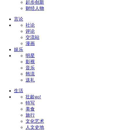
起步创新
财经人物
言论
社论
评论
交流站
漫画
娱乐
明星
影视
音乐
韩流
送礼
生活
壮龄go!
特写
美食
旅行
文化艺术
人文史地