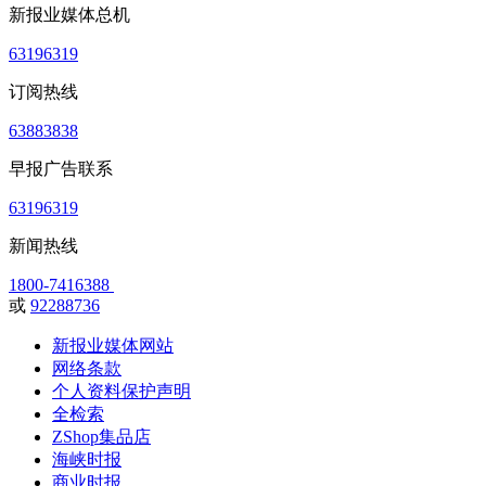
新报业媒体总机
63196319
订阅热线
63883838
早报广告联系
63196319
新闻热线
1800-7416388
或
92288736
新报业媒体网站
网络条款
个人资料保护声明
全检索
ZShop集品店
海峡时报
商业时报