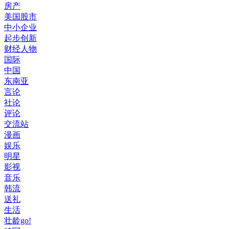
房产
美国股市
中小企业
起步创新
财经人物
国际
中国
东南亚
言论
社论
评论
交流站
漫画
娱乐
明星
影视
音乐
韩流
送礼
生活
壮龄go!