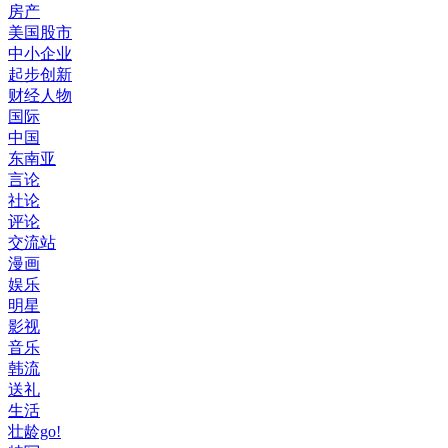
房产
美国股市
中小企业
起步创新
财经人物
国际
中国
东南亚
言论
社论
评论
交流站
漫画
娱乐
明星
影视
音乐
韩流
送礼
生活
壮龄go!