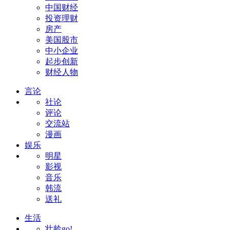
中国财经
投资理财
房产
美国股市
中小企业
起步创新
财经人物
言论
社论
评论
交流站
漫画
娱乐
明星
影视
音乐
韩流
送礼
生活
壮龄go!