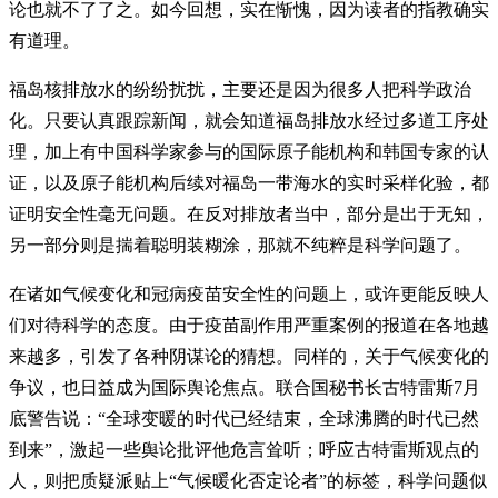
论也就不了了之。如今回想，实在惭愧，因为读者的指教确实
有道理。
福岛核排放水的纷纷扰扰，主要还是因为很多人把科学政治
化。只要认真跟踪新闻，就会知道福岛排放水经过多道工序处
理，加上有中国科学家参与的国际原子能机构和韩国专家的认
证，以及原子能机构后续对福岛一带海水的实时采样化验，都
证明安全性毫无问题。在反对排放者当中，部分是出于无知，
另一部分则是揣着聪明装糊涂，那就不纯粹是科学问题了。
在诸如气候变化和冠病疫苗安全性的问题上，或许更能反映人
们对待科学的态度。由于疫苗副作用严重案例的报道在各地越
来越多，引发了各种阴谋论的猜想。同样的，关于气候变化的
争议，也日益成为国际舆论焦点。联合国秘书长古特雷斯7月
底警告说：“全球变暖的时代已经结束，全球沸腾的时代已然
到来”，激起一些舆论批评他危言耸听；呼应古特雷斯观点的
人，则把质疑派贴上“气候暖化否定论者”的标签，科学问题似