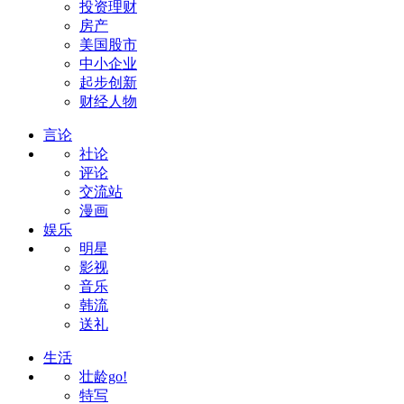
投资理财
房产
美国股市
中小企业
起步创新
财经人物
言论
社论
评论
交流站
漫画
娱乐
明星
影视
音乐
韩流
送礼
生活
壮龄go!
特写