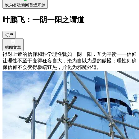
设为谷歌新闻首选来源
叶鹏飞：一阴一阳之谓道
订户
赠阅文章
得对上帝的信仰和科学理性犹如一阴一阳，互为平衡——信仰
让理性不至于变得狂妄自大，沦为自以为是的傲慢；理性则确
保信仰不会变得极端狂热，异化为邪魔外道。