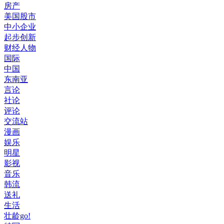
房产
美国股市
中小企业
起步创新
财经人物
国际
中国
东南亚
言论
社论
评论
交流站
漫画
娱乐
明星
影视
音乐
韩流
送礼
生活
壮龄go!