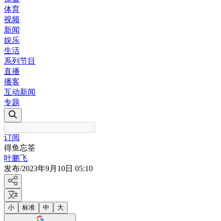
体育
视频
新闻
娱乐
生活
系列节目
直播
播客
互动新闻
专题
订阅
得鱼忘筌
叶鹏飞
发布
/
2023年9月10日 05:10
小
标准
中
大