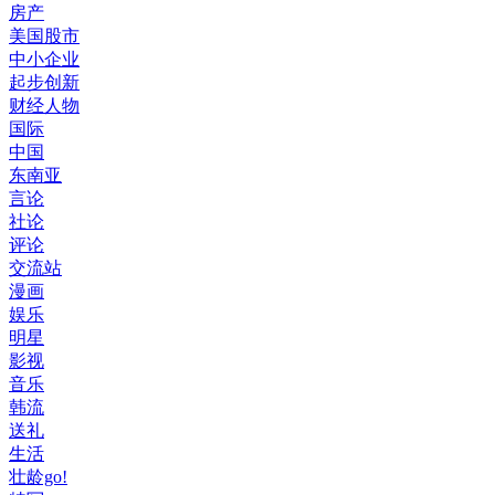
房产
美国股市
中小企业
起步创新
财经人物
国际
中国
东南亚
言论
社论
评论
交流站
漫画
娱乐
明星
影视
音乐
韩流
送礼
生活
壮龄go!