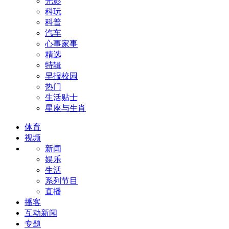
光影
科玩
科普
汽车
心事家事
精选
特辑
早报校园
热门
生活贴士
星座与生肖
体育
视频
新闻
娱乐
生活
系列节目
直播
播客
互动新闻
专题