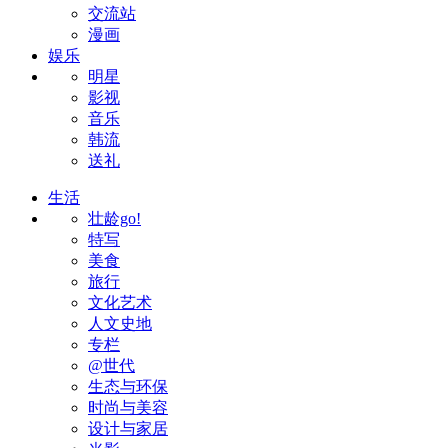
交流站
漫画
娱乐
明星
影视
音乐
韩流
送礼
生活
壮龄go!
特写
美食
旅行
文化艺术
人文史地
专栏
@世代
生态与环保
时尚与美容
设计与家居