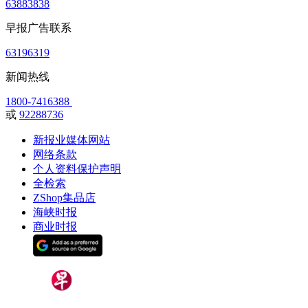
63883838
早报广告联系
63196319
新闻热线
1800-7416388
或
92288736
新报业媒体网站
网络条款
个人资料保护声明
全检索
ZShop集品店
海峡时报
商业时报