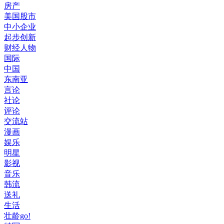
房产
美国股市
中小企业
起步创新
财经人物
国际
中国
东南亚
言论
社论
评论
交流站
漫画
娱乐
明星
影视
音乐
韩流
送礼
生活
壮龄go!