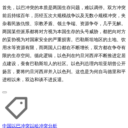
首先，以巴冲突的本质是两国生存问题，难以调停。双方冲突
前后持续百年，历经五次大规模战争以及无数小规模冲突，夹
杂着民族仇恨、宗教矛盾、领土争端、资源争夺，几乎无解。
两国某些派系都将对方视为本国生存的头号威胁，都把向对方
的妥协视为对国家安全的严重损害。巴勒斯坦地区的土地、饮
用水等资源有限，而两国人口都在不断增长，双方都在争夺有
限的生存空间。循此逻辑，以色列在约旦河西岸不断推进定居
点建设，蚕食巴勒斯坦人的社区。以色列总理内坦亚胡曾公开
扬言，要将约旦河西岸并入以色列。这也是为何自马德里和平
进程以来，双边和谈不进反退。
中国
以巴冲突
以哈冲突
分析