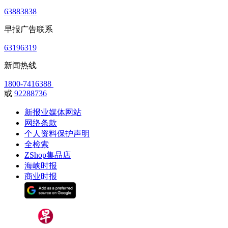
63883838
早报广告联系
63196319
新闻热线
1800-7416388
或
92288736
新报业媒体网站
网络条款
个人资料保护声明
全检索
ZShop集品店
海峡时报
商业时报