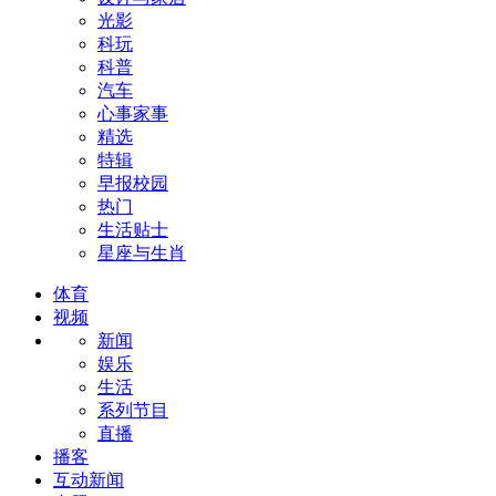
光影
科玩
科普
汽车
心事家事
精选
特辑
早报校园
热门
生活贴士
星座与生肖
体育
视频
新闻
娱乐
生活
系列节目
直播
播客
互动新闻