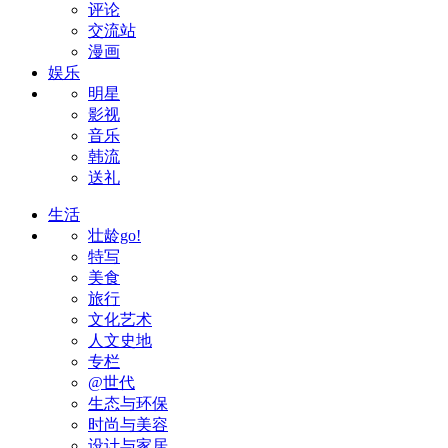
评论
交流站
漫画
娱乐
明星
影视
音乐
韩流
送礼
生活
壮龄go!
特写
美食
旅行
文化艺术
人文史地
专栏
@世代
生态与环保
时尚与美容
设计与家居