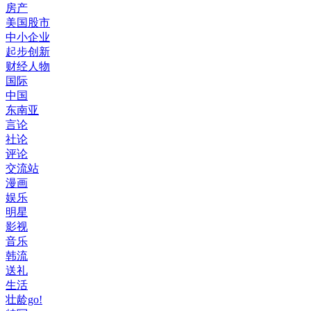
房产
美国股市
中小企业
起步创新
财经人物
国际
中国
东南亚
言论
社论
评论
交流站
漫画
娱乐
明星
影视
音乐
韩流
送礼
生活
壮龄go!