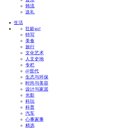
韩流
送礼
生活
壮龄go!
特写
美食
旅行
文化艺术
人文史地
专栏
@世代
生态与环保
时尚与美容
设计与家居
光影
科玩
科普
汽车
心事家事
精选