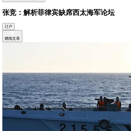
张竞：解析菲律宾缺席西太海军论坛
订户
赠阅文章