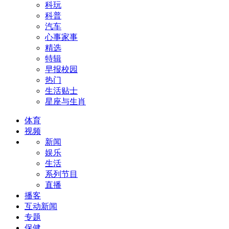
科玩
科普
汽车
心事家事
精选
特辑
早报校园
热门
生活贴士
星座与生肖
体育
视频
新闻
娱乐
生活
系列节目
直播
播客
互动新闻
专题
保健