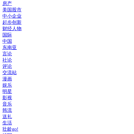
房产
美国股市
中小企业
起步创新
财经人物
国际
中国
东南亚
言论
社论
评论
交流站
漫画
娱乐
明星
影视
音乐
韩流
送礼
生活
壮龄go!