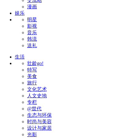
交流站
漫画
娱乐
明星
影视
音乐
韩流
送礼
生活
壮龄go!
特写
美食
旅行
文化艺术
人文史地
专栏
@世代
生态与环保
时尚与美容
设计与家居
光影