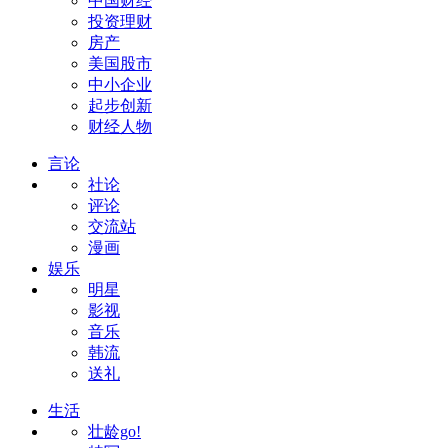
中国财经
投资理财
房产
美国股市
中小企业
起步创新
财经人物
言论
社论
评论
交流站
漫画
娱乐
明星
影视
音乐
韩流
送礼
生活
壮龄go!