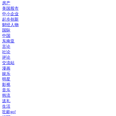
房产
美国股市
中小企业
起步创新
财经人物
国际
中国
东南亚
言论
社论
评论
交流站
漫画
娱乐
明星
影视
音乐
韩流
送礼
生活
壮龄go!