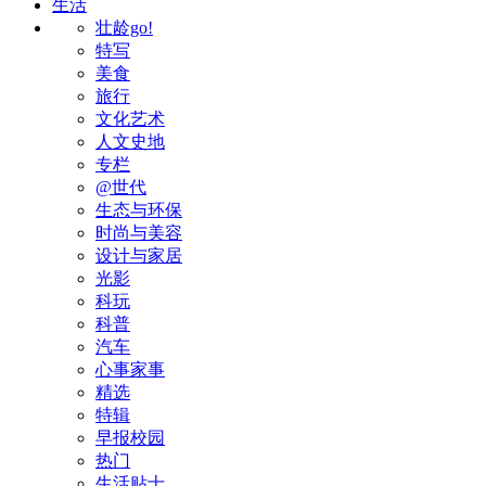
生活
壮龄go!
特写
美食
旅行
文化艺术
人文史地
专栏
@世代
生态与环保
时尚与美容
设计与家居
光影
科玩
科普
汽车
心事家事
精选
特辑
早报校园
热门
生活贴士