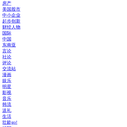
房产
美国股市
中小企业
起步创新
财经人物
国际
中国
东南亚
言论
社论
评论
交流站
漫画
娱乐
明星
影视
音乐
韩流
送礼
生活
壮龄go!