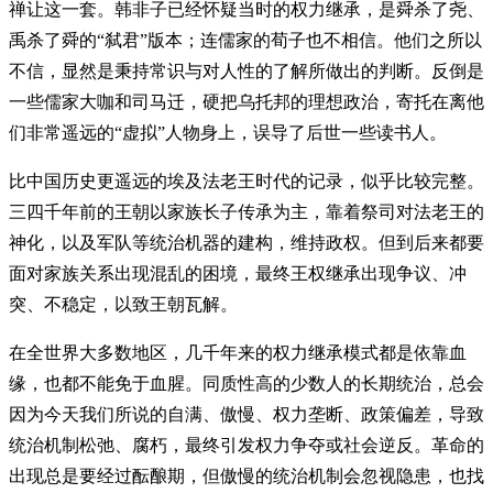
禅让这一套。韩非子已经怀疑当时的权力继承，是舜杀了尧、
禹杀了舜的“弑君”版本；连儒家的荀子也不相信。他们之所以
不信，显然是秉持常识与对人性的了解所做出的判断。反倒是
一些儒家大咖和司马迁，硬把乌托邦的理想政治，寄托在离他
们非常遥远的“虚拟”人物身上，误导了后世一些读书人。
比中国历史更遥远的埃及法老王时代的记录，似乎比较完整。
三四千年前的王朝以家族长子传承为主，靠着祭司对法老王的
神化，以及军队等统治机器的建构，维持政权。但到后来都要
面对家族关系出现混乱的困境，最终王权继承出现争议、冲
突、不稳定，以致王朝瓦解。
在全世界大多数地区，几千年来的权力继承模式都是依靠血
缘，也都不能免于血腥。同质性高的少数人的长期统治，总会
因为今天我们所说的自满、傲慢、权力垄断、政策偏差，导致
统治机制松弛、腐朽，最终引发权力争夺或社会逆反。革命的
出现总是要经过酝酿期，但傲慢的统治机制会忽视隐患，也找