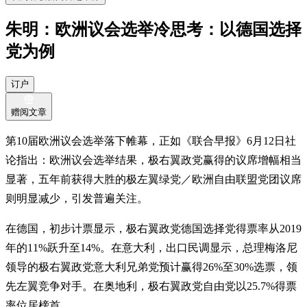
朱明：欧洲议会选举冷思考：以德国选择
党为例
订户
赠阅文章
第10届欧洲议会选举落下帷幕，正如《联合早报》6月12日社
论指出：欧洲议会选举结果，极右翼政党赢得的议席增幅相当
显著，五年前获得大胜的极左翼绿党／欧洲自由联盟党团议席
则明显减少，引发普遍关注。
在德国，初步计票显示，极右翼政党德国选择党得票率从2019
年的11%跃升至14%。在意大利，出口民调显示，总理梅洛尼
领导的极右翼政党意大利兄弟党预计赢得26%至30%选票，领
先左翼竞争对手。在奥地利，极右翼政党自由党以25.7%得票
率位居榜首。