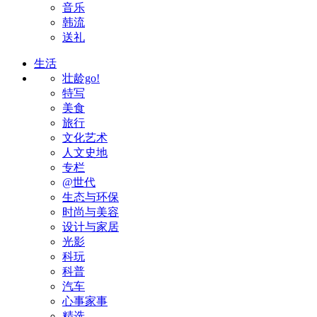
音乐
韩流
送礼
生活
壮龄go!
特写
美食
旅行
文化艺术
人文史地
专栏
@世代
生态与环保
时尚与美容
设计与家居
光影
科玩
科普
汽车
心事家事
精选