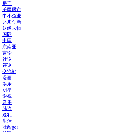
房产
美国股市
中小企业
起步创新
财经人物
国际
中国
东南亚
言论
社论
评论
交流站
漫画
娱乐
明星
影视
音乐
韩流
送礼
生活
壮龄go!