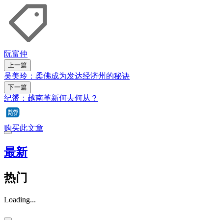
阮富仲
上一篇
吴美玲：柔佛成为发达经济州的秘诀
下一篇
纪赟：越南革新何去何从？
购买此文章
最新
热门
Loading...