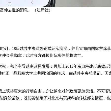
富仲去世的消息。 （法新社）
留时刻，18日越共中央对外正式证实病况，并且宣布由国家主席
富仲金星勳章；此时各方都预期阮富仲即将离世。
控大权，完全主导越南政局发展；再加上2013年亲自筹建反腐
四柱”正一品殿阁大学士共同治国的模式，由越共中央总书记、国
上获得更大的行动自由，亦让越南对外政策更加灵活。不可否认
却能身段柔软，既妥善稳定了对北京与莫斯科的传统邦交情谊，