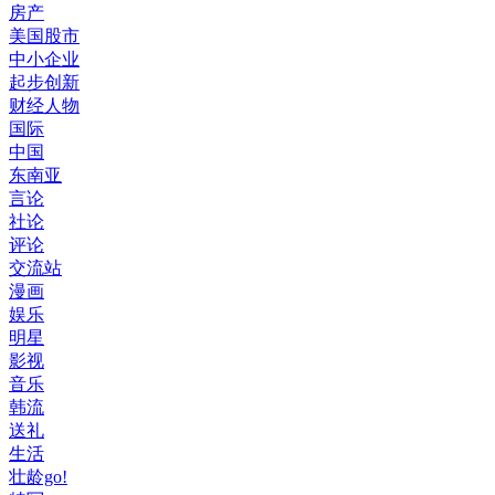
房产
美国股市
中小企业
起步创新
财经人物
国际
中国
东南亚
言论
社论
评论
交流站
漫画
娱乐
明星
影视
音乐
韩流
送礼
生活
壮龄go!