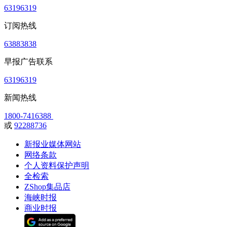
63196319
订阅热线
63883838
早报广告联系
63196319
新闻热线
1800-7416388
或
92288736
新报业媒体网站
网络条款
个人资料保护声明
全检索
ZShop集品店
海峡时报
商业时报