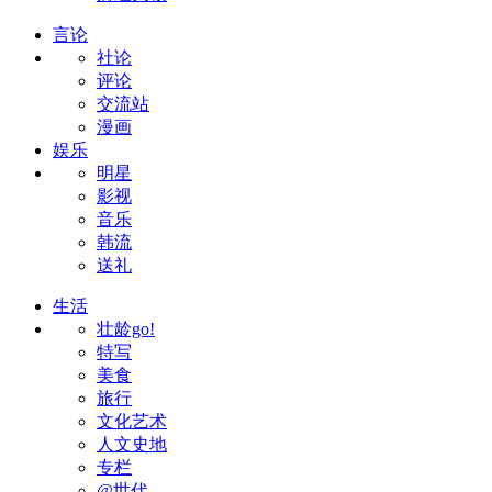
言论
社论
评论
交流站
漫画
娱乐
明星
影视
音乐
韩流
送礼
生活
壮龄go!
特写
美食
旅行
文化艺术
人文史地
专栏
@世代