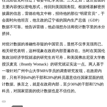
往沈阳会见时任辽宁省委书记李克强。三天之后，这次会面的
主要内容便以密电形式，传回到美国国务院。根据维基解密所
披露的信息，雷德在电文中称，招待他的那位“明星官员”，于
会面时向他坦言，他主政的辽宁省的国内生产总值（GDP）
数据不可靠。他告诉雷德，他必须想办法将统计数字里的水分
挤掉。
对统计数据的准确性存疑的中国官员，显然不仅李克强而已。
相关研究表明，这种现象在政府内部普遍存在。当时在英国伦
敦政治经济学院就读的研究生肖可舟，和美国弗吉尼亚大学教
授沃麦克（Brantly Womack）的研究就证实这一点。两人基于
一项针对广州中山大学MPA学员的调查研究发现，在政府内
部，只有不到64%的干部和28%的科员愿意信任国家层面的统
计数据。换言之，就是在政府内部，至少36%的干部和72%的
科员，对国家层面的统计数据也是不信任的。