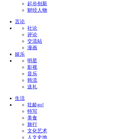
起步创新
财经人物
言论
社论
评论
交流站
漫画
娱乐
明星
影视
音乐
韩流
送礼
生活
壮龄go!
特写
美食
旅行
文化艺术
人文史地