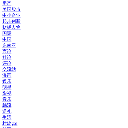
房产
美国股市
中小企业
起步创新
财经人物
国际
中国
东南亚
言论
社论
评论
交流站
漫画
娱乐
明星
影视
音乐
韩流
送礼
生活
壮龄go!