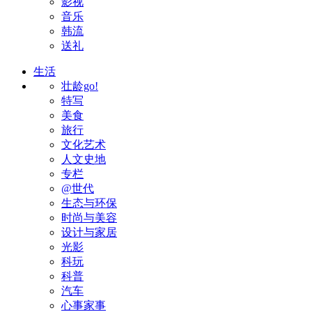
影视
音乐
韩流
送礼
生活
壮龄go!
特写
美食
旅行
文化艺术
人文史地
专栏
@世代
生态与环保
时尚与美容
设计与家居
光影
科玩
科普
汽车
心事家事