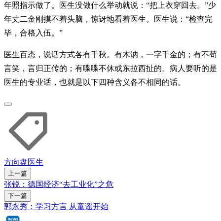
年照指示做了。医生没做什么举动就说：“把上衣穿回去。”少
年丈二金刚摸不着头脑，惊讶地看着医生。医生说：“检查完
毕，合格入伍。”
医生百态，说话方式各有千秋。有木讷，一字千金的；有不苟
言笑，言归正传的；有喋喋不休或东拉西扯的。病人要听的是
医生的专业话，也就是以下四种含义各不相同的话。
方向盘
医生
上一篇
张锐：德国经济“去工业化”之危
下一篇
郭永秀：学习方言 从童谣开始