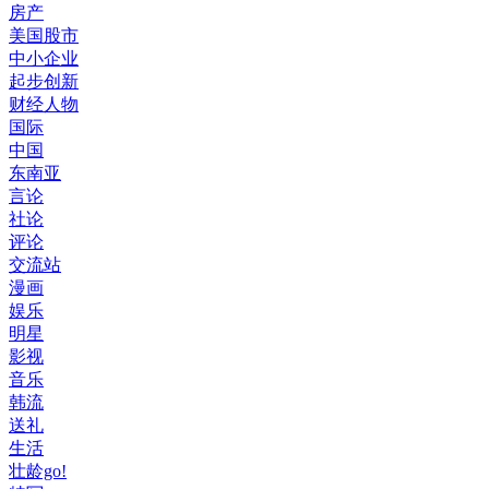
房产
美国股市
中小企业
起步创新
财经人物
国际
中国
东南亚
言论
社论
评论
交流站
漫画
娱乐
明星
影视
音乐
韩流
送礼
生活
壮龄go!