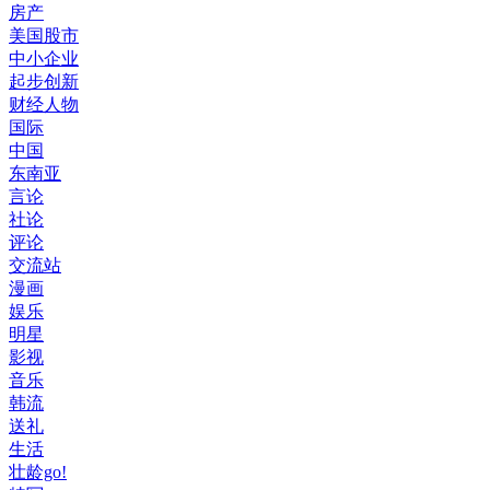
房产
美国股市
中小企业
起步创新
财经人物
国际
中国
东南亚
言论
社论
评论
交流站
漫画
娱乐
明星
影视
音乐
韩流
送礼
生活
壮龄go!