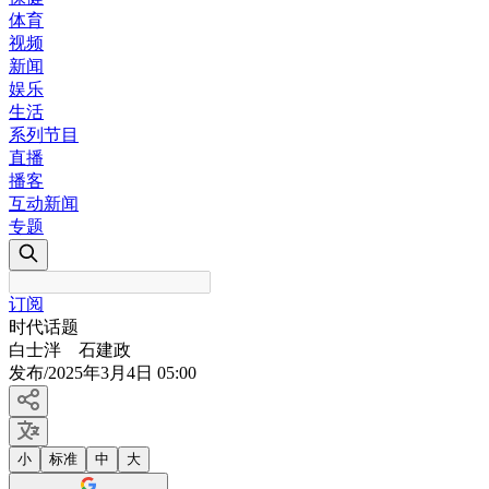
体育
视频
新闻
娱乐
生活
系列节目
直播
播客
互动新闻
专题
订阅
时代话题
白士泮 石建政
发布
/
2025年3月4日 05:00
小
标准
中
大