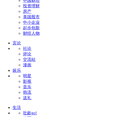
中国财经
投资理财
房产
美国股市
中小企业
起步创新
财经人物
言论
社论
评论
交流站
漫画
娱乐
明星
影视
音乐
韩流
送礼
生活
壮龄go!