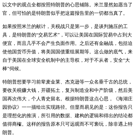
以文中的观点全都按照特朗普的心思铺陈。米兰显然如愿当了
官，但可怕的是特朗普似乎把这篇报告里的一切都当真了。
如果按照米兰的献计，关税战只是第一步，是谈判施压的工
具，是特朗普的“交易艺术”，可以让美国在国际贸易中占到大
便宜，而且几乎不会产生负面作用。之后还有金融战，包括迫
使他国货币升值，将美国国债重组展期等。这么做的底气，来
自于美国在全球安全机制中的主导权，对于不从者，安全“大
棒”伺候。
特朗普想要学习前辈麦金莱、杰克逊等一众名垂千古的总统，
要收关税赚大钱，开疆拓土，复兴制造业和中产阶级，然后美
国再次伟大，个人青史留名。根据特朗普这点心思，《海湖庄
园协议》一一描绘出实现路径。但显而易见的是：这份报告只
是理想化的推演，所引用的数据、建构的逻辑和得出的结论都
值得商榷。这样的报告原本只可远观而不可亵玩，除非遇上特
朗普。