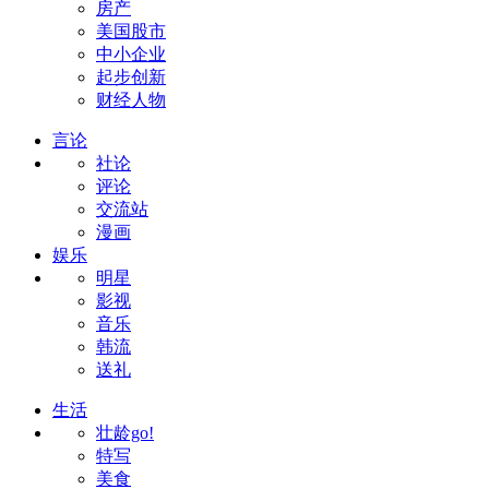
房产
美国股市
中小企业
起步创新
财经人物
言论
社论
评论
交流站
漫画
娱乐
明星
影视
音乐
韩流
送礼
生活
壮龄go!
特写
美食