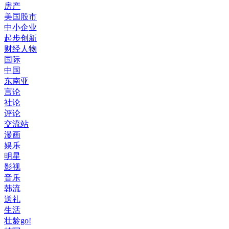
房产
美国股市
中小企业
起步创新
财经人物
国际
中国
东南亚
言论
社论
评论
交流站
漫画
娱乐
明星
影视
音乐
韩流
送礼
生活
壮龄go!