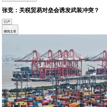
张竞：关税贸易对垒会诱发武装冲突？
订户
赠阅文章