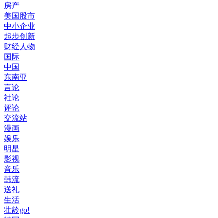
房产
美国股市
中小企业
起步创新
财经人物
国际
中国
东南亚
言论
社论
评论
交流站
漫画
娱乐
明星
影视
音乐
韩流
送礼
生活
壮龄go!