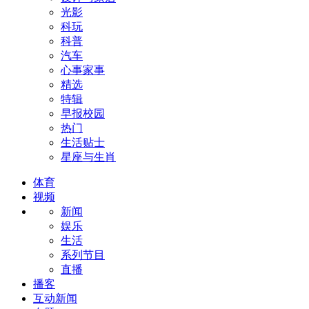
光影
科玩
科普
汽车
心事家事
精选
特辑
早报校园
热门
生活贴士
星座与生肖
体育
视频
新闻
娱乐
生活
系列节目
直播
播客
互动新闻