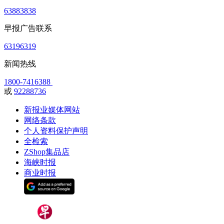
63883838
早报广告联系
63196319
新闻热线
1800-7416388
或
92288736
新报业媒体网站
网络条款
个人资料保护声明
全检索
ZShop集品店
海峡时报
商业时报