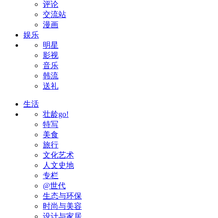
评论
交流站
漫画
娱乐
明星
影视
音乐
韩流
送礼
生活
壮龄go!
特写
美食
旅行
文化艺术
人文史地
专栏
@世代
生态与环保
时尚与美容
设计与家居