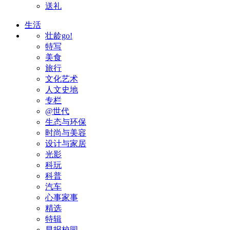
送礼
生活
壮龄go!
特写
美食
旅行
文化艺术
人文史地
专栏
@世代
生态与环保
时尚与美容
设计与家居
光影
科玩
科普
汽车
心事家事
精选
特辑
早报校园