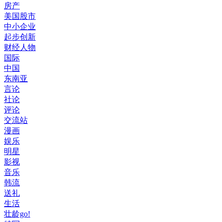
房产
美国股市
中小企业
起步创新
财经人物
国际
中国
东南亚
言论
社论
评论
交流站
漫画
娱乐
明星
影视
音乐
韩流
送礼
生活
壮龄go!