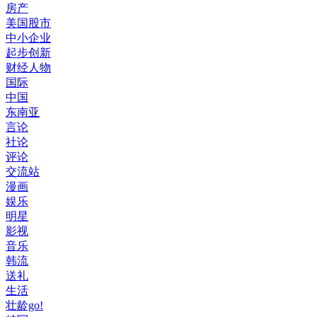
房产
美国股市
中小企业
起步创新
财经人物
国际
中国
东南亚
言论
社论
评论
交流站
漫画
娱乐
明星
影视
音乐
韩流
送礼
生活
壮龄go!