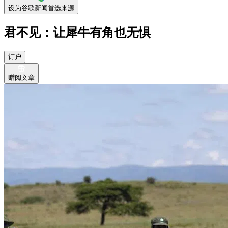
设为谷歌新闻首选来源
君不见：让犀牛有角也无惧
订户
赠阅文章