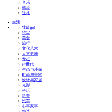
音乐
韩流
送礼
生活
壮龄go!
特写
美食
旅行
文化艺术
人文史地
专栏
@世代
生态与环保
时尚与美容
设计与家居
光影
科玩
科普
汽车
心事家事
精选