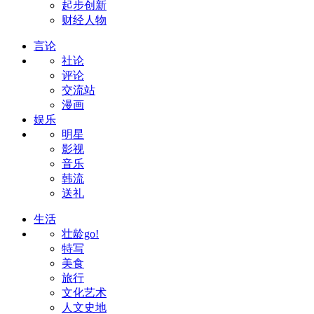
起步创新
财经人物
言论
社论
评论
交流站
漫画
娱乐
明星
影视
音乐
韩流
送礼
生活
壮龄go!
特写
美食
旅行
文化艺术
人文史地