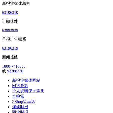
新报业媒体总机
63196319
订阅热线
63883838
早报广告联系
63196319
新闻热线
1800-7416388
或
92288736
新报业媒体网站
网络条款
个人资料保护声明
全检索
ZShop集品店
海峡时报
商业时报