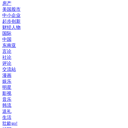
房产
美国股市
中小企业
起步创新
财经人物
国际
中国
东南亚
言论
社论
评论
交流站
漫画
娱乐
明星
影视
音乐
韩流
送礼
生活
壮龄go!