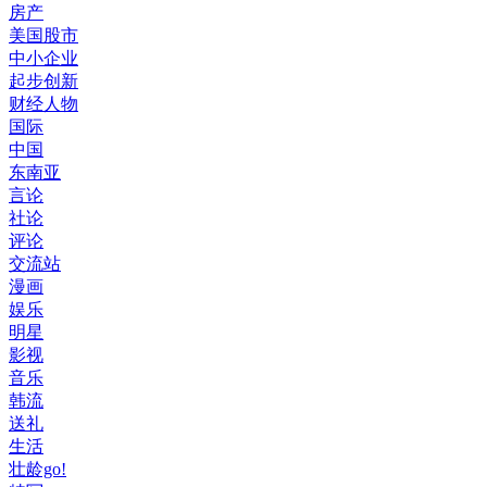
房产
美国股市
中小企业
起步创新
财经人物
国际
中国
东南亚
言论
社论
评论
交流站
漫画
娱乐
明星
影视
音乐
韩流
送礼
生活
壮龄go!