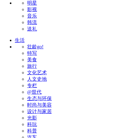
明星
影视
音乐
韩流
送礼
生活
壮龄go!
特写
美食
旅行
文化艺术
人文史地
专栏
@世代
生态与环保
时尚与美容
设计与家居
光影
科玩
科普
汽车