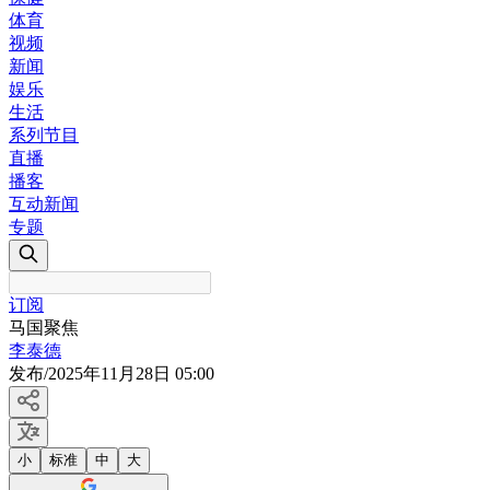
体育
视频
新闻
娱乐
生活
系列节目
直播
播客
互动新闻
专题
订阅
马国聚焦
李泰德
发布
/
2025年11月28日 05:00
小
标准
中
大