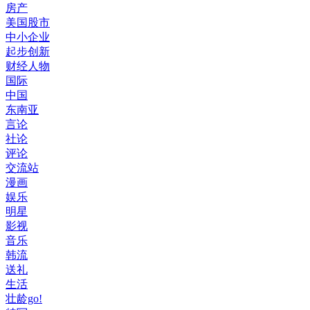
房产
美国股市
中小企业
起步创新
财经人物
国际
中国
东南亚
言论
社论
评论
交流站
漫画
娱乐
明星
影视
音乐
韩流
送礼
生活
壮龄go!