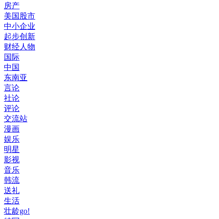
房产
美国股市
中小企业
起步创新
财经人物
国际
中国
东南亚
言论
社论
评论
交流站
漫画
娱乐
明星
影视
音乐
韩流
送礼
生活
壮龄go!