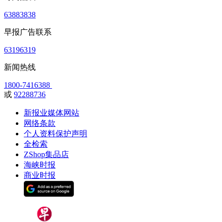
63883838
早报广告联系
63196319
新闻热线
1800-7416388
或
92288736
新报业媒体网站
网络条款
个人资料保护声明
全检索
ZShop集品店
海峡时报
商业时报