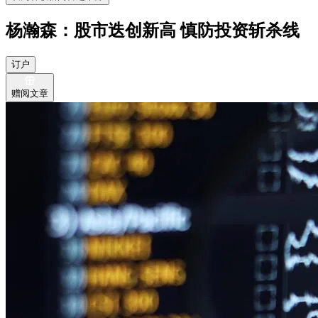
杨瀚森：股市迭创新高 慎防投资斩杀线
订户
赠阅文章