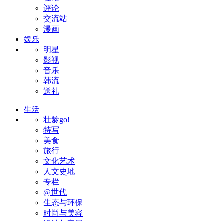
评论
交流站
漫画
娱乐
明星
影视
音乐
韩流
送礼
生活
壮龄go!
特写
美食
旅行
文化艺术
人文史地
专栏
@世代
生态与环保
时尚与美容