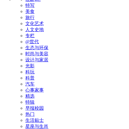
特写
美食
旅行
文化艺术
人文史地
专栏
@世代
生态与环保
时尚与美容
设计与家居
光影
科玩
科普
汽车
心事家事
精选
特辑
早报校园
热门
生活贴士
星座与生肖