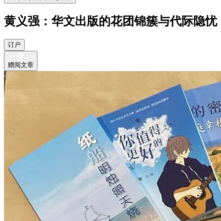
黄义强：华文出版的花团锦簇与代际隐忧
订户
赠阅文章