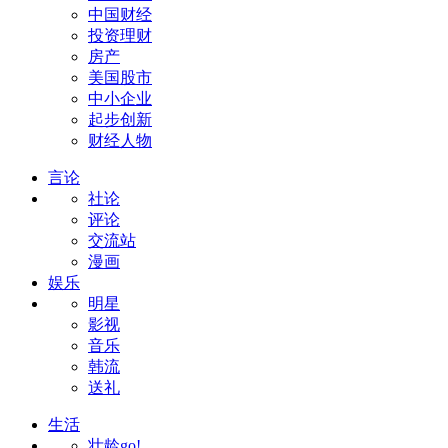
中国财经
投资理财
房产
美国股市
中小企业
起步创新
财经人物
言论
社论
评论
交流站
漫画
娱乐
明星
影视
音乐
韩流
送礼
生活
壮龄go!