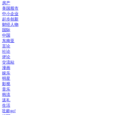
房产
美国股市
中小企业
起步创新
财经人物
国际
中国
东南亚
言论
社论
评论
交流站
漫画
娱乐
明星
影视
音乐
韩流
送礼
生活
壮龄go!