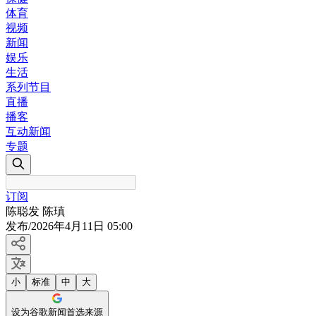
体育
视频
新闻
娱乐
生活
系列节目
直播
播客
互动新闻
专题
订阅
陈聪发 陈瑱
发布
/
2026年4月11日 05:00
小
标准
中
大
设为谷歌新闻首选来源