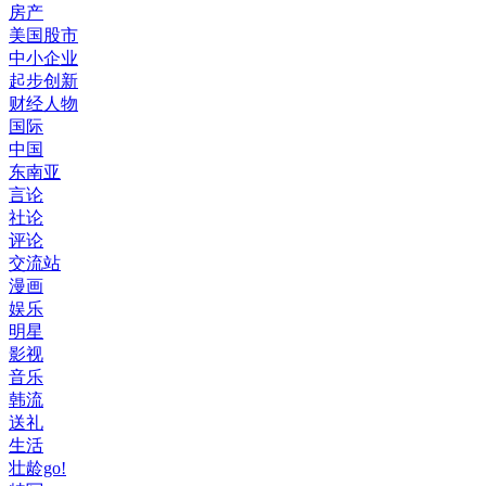
房产
美国股市
中小企业
起步创新
财经人物
国际
中国
东南亚
言论
社论
评论
交流站
漫画
娱乐
明星
影视
音乐
韩流
送礼
生活
壮龄go!