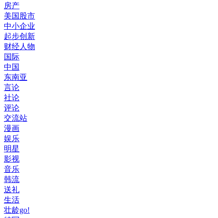
房产
美国股市
中小企业
起步创新
财经人物
国际
中国
东南亚
言论
社论
评论
交流站
漫画
娱乐
明星
影视
音乐
韩流
送礼
生活
壮龄go!