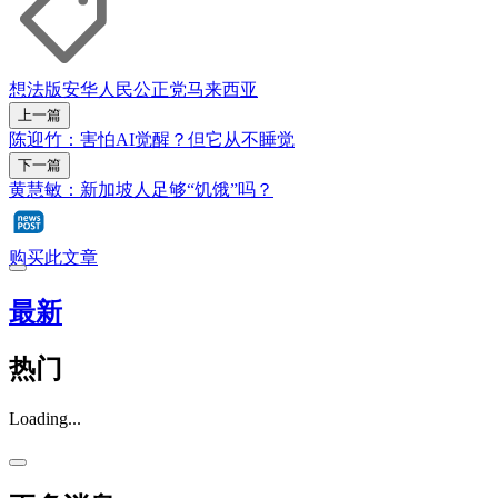
想法版
安华
人民公正党
马来西亚
上一篇
陈迎竹：害怕AI觉醒？但它从不睡觉
下一篇
黄慧敏：新加坡人足够“饥饿”吗？
购买此文章
最新
热门
Loading...