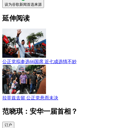
设为谷歌新闻首选来源
延伸阅读
公正党拟参选66国席 近七成选情不妙
拉菲兹去留 公正党悬而未决
范晓琪：安华一届首相？
订户