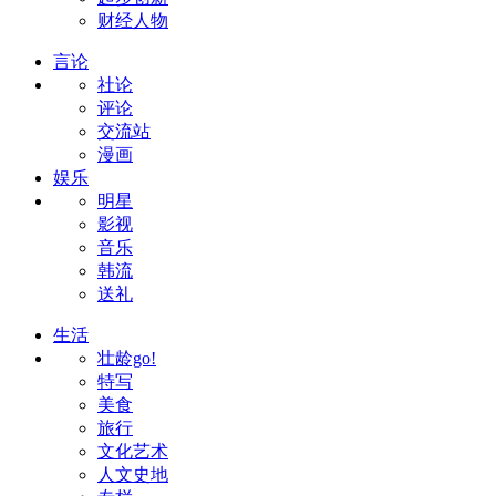
财经人物
言论
社论
评论
交流站
漫画
娱乐
明星
影视
音乐
韩流
送礼
生活
壮龄go!
特写
美食
旅行
文化艺术
人文史地