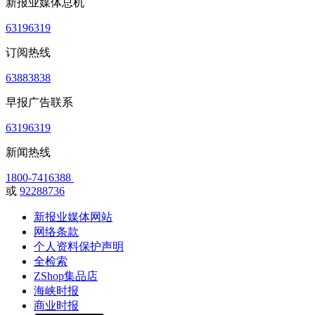
新报业媒体总机
63196319
订阅热线
63883838
早报广告联系
63196319
新闻热线
1800-7416388
或
92288736
新报业媒体网站
网络条款
个人资料保护声明
全检索
ZShop集品店
海峡时报
商业时报