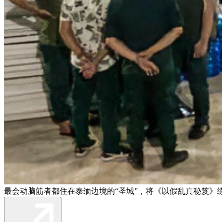
最会动脑筋者都住在泰缅边境的“圣城”，将《以假乱真秘笈》