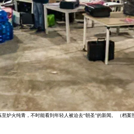
练至炉火纯青，不时能看到年轻人被迫去“朝圣”的新闻。 （档案