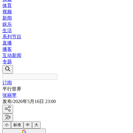
体育
视频
新闻
娱乐
生活
系列节目
直播
播客
互动新闻
专题
订阅
平行世界
张丽苹
发布
/
2026年5月16日 23:00
小
标准
中
大