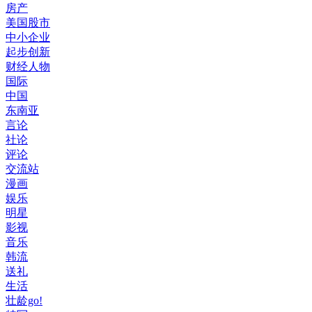
房产
美国股市
中小企业
起步创新
财经人物
国际
中国
东南亚
言论
社论
评论
交流站
漫画
娱乐
明星
影视
音乐
韩流
送礼
生活
壮龄go!