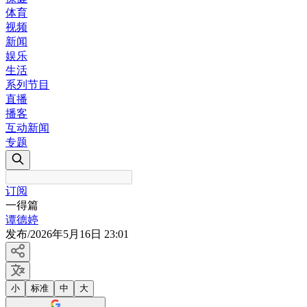
体育
视频
新闻
娱乐
生活
系列节目
直播
播客
互动新闻
专题
订阅
一得篇
谭德婷
发布
/
2026年5月16日 23:01
小
标准
中
大