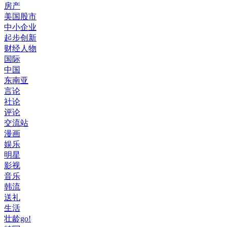
房产
美国股市
中小企业
起步创新
财经人物
国际
中国
东南亚
言论
社论
评论
交流站
漫画
娱乐
明星
影视
音乐
韩流
送礼
生活
壮龄go!