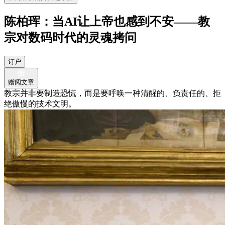
陈柏珲：当AI让上帝也感到不安——教
宗对数码时代的灵魂拷问
订户
赠阅文章
教宗并非要制造恐慌，而是要呼唤一种清醒的、负责任的、拒
绝傲慢的技术文明。