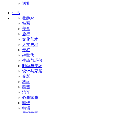
送礼
生活
壮龄go!
特写
美食
旅行
文化艺术
人文史地
专栏
@世代
生态与环保
时尚与美容
设计与家居
光影
科玩
科普
汽车
心事家事
精选
特辑