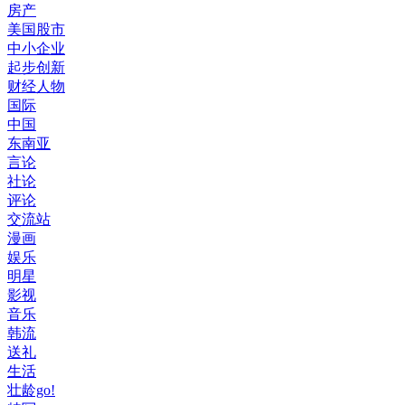
房产
美国股市
中小企业
起步创新
财经人物
国际
中国
东南亚
言论
社论
评论
交流站
漫画
娱乐
明星
影视
音乐
韩流
送礼
生活
壮龄go!