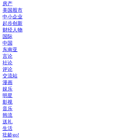
房产
美国股市
中小企业
起步创新
财经人物
国际
中国
东南亚
言论
社论
评论
交流站
漫画
娱乐
明星
影视
音乐
韩流
送礼
生活
壮龄go!