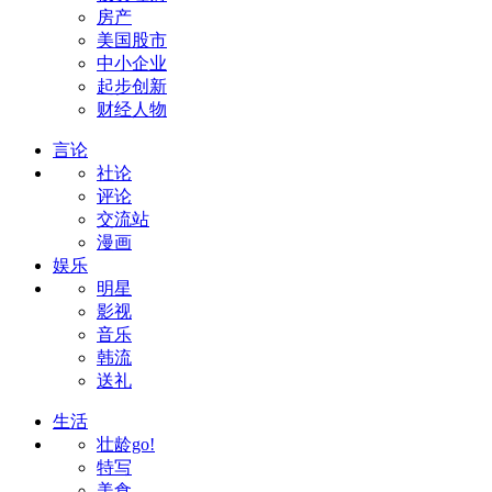
房产
美国股市
中小企业
起步创新
财经人物
言论
社论
评论
交流站
漫画
娱乐
明星
影视
音乐
韩流
送礼
生活
壮龄go!
特写
美食