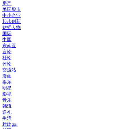
房产
美国股市
中小企业
起步创新
财经人物
国际
中国
东南亚
言论
社论
评论
交流站
漫画
娱乐
明星
影视
音乐
韩流
送礼
生活
壮龄go!