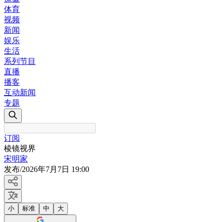
体育
视频
新闻
娱乐
生活
系列节目
直播
播客
互动新闻
专题
订阅
棱镜视界
宋明家
发布
/
2026年7月7日 19:00
小
标准
中
大