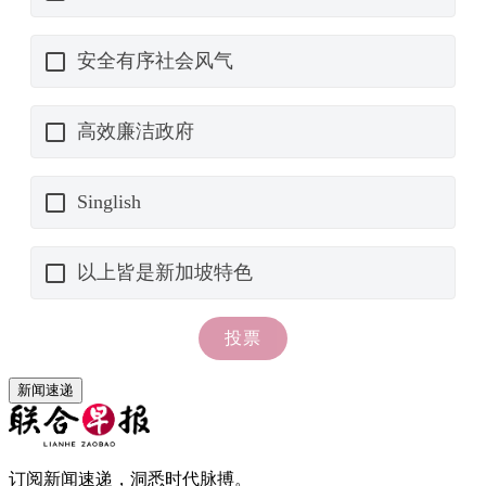
新闻速递
订阅新闻速递，洞悉时代脉搏。