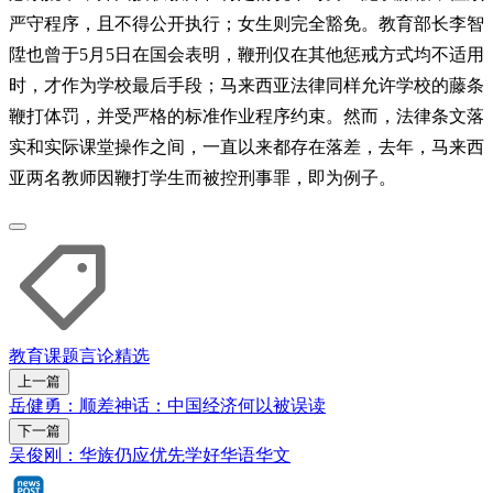
严守程序，且不得公开执行；女生则完全豁免。教育部长李智
陞也曾于5月5日在国会表明，鞭刑仅在其他惩戒方式均不适用
时，才作为学校最后手段；马来西亚法律同样允许学校的藤条
鞭打体罚，并受严格的标准作业程序约束。然而，法律条文落
实和实际课堂操作之间，一直以来都存在落差，去年，马来西
亚两名教师因鞭打学生而被控刑事罪，即为例子。
教育课题
言论精选
上一篇
岳健勇：顺差神话：中国经济何以被误读
下一篇
吴俊刚：华族仍应优先学好华语华文