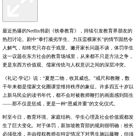
最近热爆的Netflix韩剧《铁拳教育》，持续引发教育界朋友的
热烈讨论。剧中“拳打顽劣学生、力压蛮横家长”的情节固然令
人解气，却终究只存在于戏里。撇开家长问题不谈，体罚学生
这一议题在东方社会的教育场域里，从来都不只是方法之争，
更是东西方价值观、儒家传统与人权意识之间的深层冲突。
《礼记·学记》说：“夏楚二物，收其威也。”戒尺和教鞭，数
千年来都是儒家文化圈课堂维持秩序的象征。许多四五十岁以
上新马民众的读书年代，都不会对被教师鞭打的画面感到陌生
——那不仅是惩戒，更是一种“恩威并重”的文化仪式。
时至今日，教育环境、家庭结构、学生心理及社会价值观都发
生了巨大变化。对于体罚，新加坡教育部的规则很明确：校长
必须批准，并由授权教师在特定情况下对男生施以藤鞭，但须