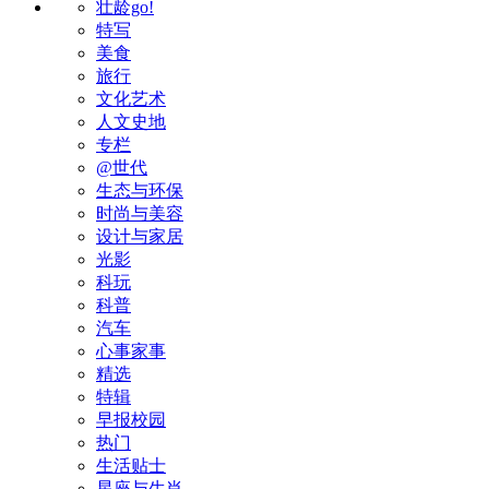
壮龄go!
特写
美食
旅行
文化艺术
人文史地
专栏
@世代
生态与环保
时尚与美容
设计与家居
光影
科玩
科普
汽车
心事家事
精选
特辑
早报校园
热门
生活贴士
星座与生肖