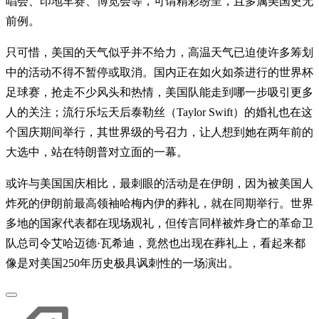
唱会、印地车赛、博览会等，可谓精彩纷呈，且多属美国史无
前例。
只可惜，美国的天气似乎并不给力，高温天气已迫使许多筹划
中的活动不得不暂停或取消。国内正在如火如荼进行的世界杯
足球赛，抢走不少风头和热情，美国队能走到哪一步吸引更多
人的关注；流行乐坛天后泰勒丝（Taylor Swift）的婚礼也在这
个国庆期间举行，其世界级的号召力，让人想到她在两年前的
大选中，站在特朗普对立面的一幕。
或许与美国国庆相比，最刺眼的活动是在伊朗，因为被美国人
炸死的伊朗前最高领袖哈梅内伊的葬礼，就在同期举行。世界
多地的国家代表都在现场观礼，但传言同样被炸身亡的革命卫
队总司令艾哈迈德·瓦希迪，竟然也出现在葬礼上，看起来都
像是对美国250年历史极具讽刺性的一场演出。