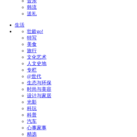
音乐
韩流
送礼
生活
壮龄go!
特写
美食
旅行
文化艺术
人文史地
专栏
@世代
生态与环保
时尚与美容
设计与家居
光影
科玩
科普
汽车
心事家事
精选