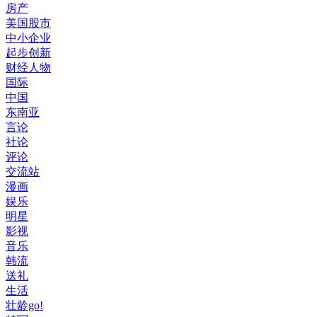
房产
美国股市
中小企业
起步创新
财经人物
国际
中国
东南亚
言论
社论
评论
交流站
漫画
娱乐
明星
影视
音乐
韩流
送礼
生活
壮龄go!