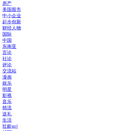
房产
美国股市
中小企业
起步创新
财经人物
国际
中国
东南亚
言论
社论
评论
交流站
漫画
娱乐
明星
影视
音乐
韩流
送礼
生活
壮龄go!