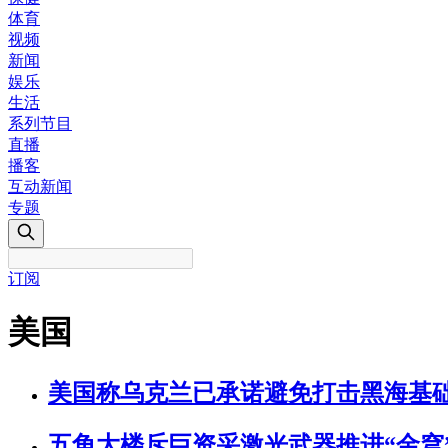
体育
视频
新闻
娱乐
生活
系列节目
直播
播客
互动新闻
专题
订阅
美国
美国称乌克兰已承诺避免打击黑海基
五角大楼斥巨资采激光武器推进“金穹