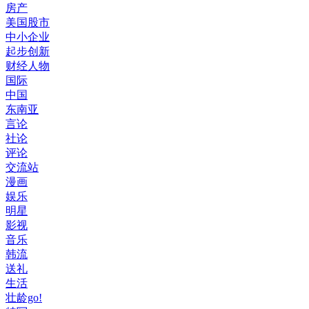
房产
美国股市
中小企业
起步创新
财经人物
国际
中国
东南亚
言论
社论
评论
交流站
漫画
娱乐
明星
影视
音乐
韩流
送礼
生活
壮龄go!