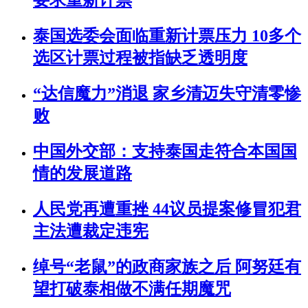
要求重新计票
泰国选委会面临重新计票压力 10多个
选区计票过程被指缺乏透明度
“达信魔力”消退 家乡清迈失守清零惨
败
中国外交部：支持泰国走符合本国国
情的发展道路
人民党再遭重挫 44议员提案修冒犯君
主法遭裁定违宪
绰号“老鼠”的政商家族之后 阿努廷有
望打破泰相做不满任期魔咒