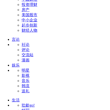
投资理财
房产
美国股市
中小企业
起步创新
财经人物
言论
社论
评论
交流站
漫画
娱乐
明星
影视
音乐
韩流
送礼
生活
壮龄go!