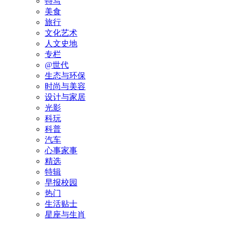
特写
美食
旅行
文化艺术
人文史地
专栏
@世代
生态与环保
时尚与美容
设计与家居
光影
科玩
科普
汽车
心事家事
精选
特辑
早报校园
热门
生活贴士
星座与生肖