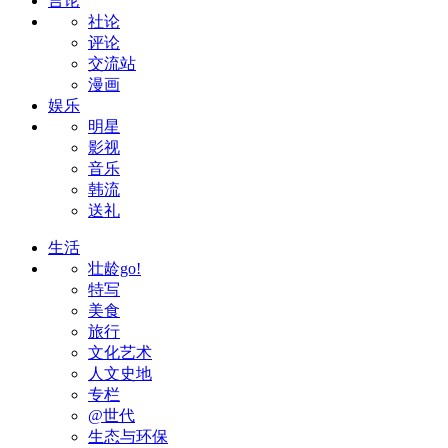
言论
社论
评论
交流站
漫画
娱乐
明星
影视
音乐
韩流
送礼
生活
壮龄go!
特写
美食
旅行
文化艺术
人文史地
专栏
@世代
生态与环保