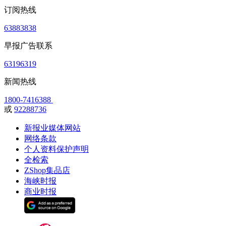
订阅热线
63883838
早报广告联系
63196319
新闻热线
1800-7416388
或
92288736
新报业媒体网站
网络条款
个人资料保护声明
全检索
ZShop集品店
海峡时报
商业时报