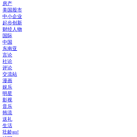
房产
美国股市
中小企业
起步创新
财经人物
国际
中国
东南亚
言论
社论
评论
交流站
漫画
娱乐
明星
影视
音乐
韩流
送礼
生活
壮龄go!